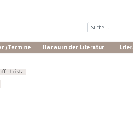
Suchen
en/Termine
Hanau in der Literatur
Lite
ff-christa