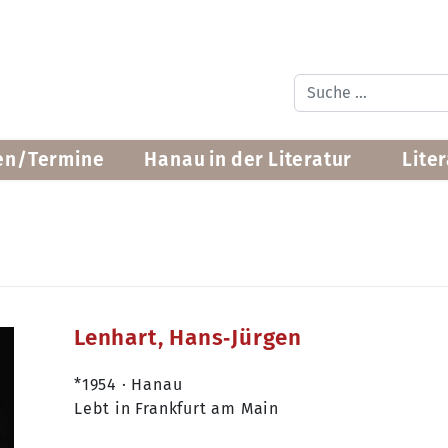
Suchen
en/Termine
Hanau in der Literatur
Lite
Lenhart, Hans‐Jürgen
*1954 · Hanau
Lebt in Frankfurt am Main